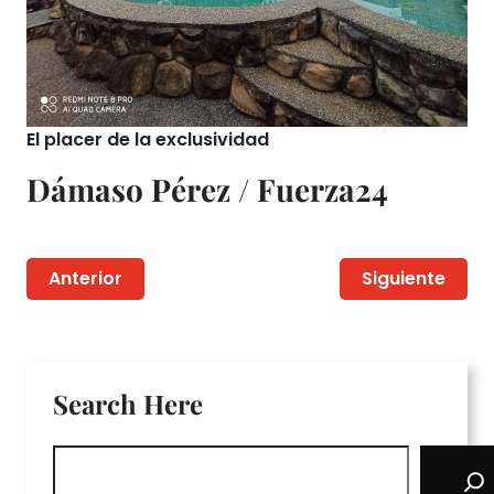
El placer de la exclusividad
Dámaso Pérez / Fuerza24
Anterior
Siguiente
Search Here
S
e