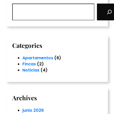
S
e
a
r
c
h
Categories
Apartamentos
(6)
Fincas
(2)
Noticias
(4)
Archives
junio 2026