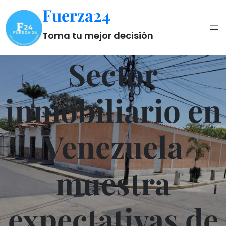
Saltar
Fuerza24
al
contenido
Toma tu mejor decisión
Sector
inmobiliario en
Venezuela
muestra
expectativas de