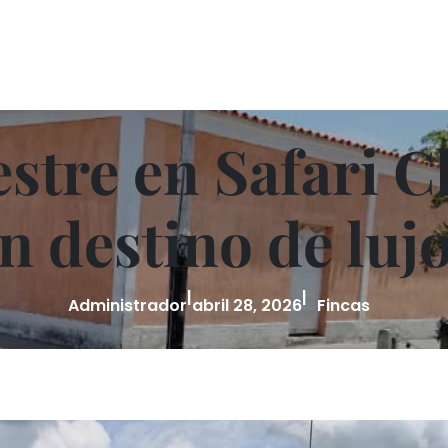
estre en Safari 
n destino de luj
|
|
Administrador
abril 28, 2026
Fincas