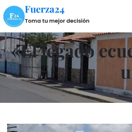
Saltar
Fuerza24
al
contenido
Toma tu mejor decisión
«El legado ecu
u