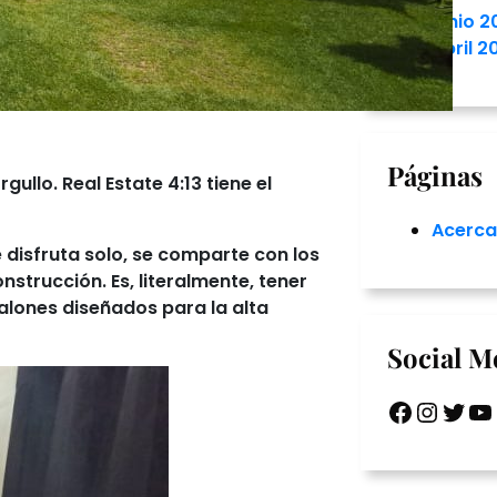
junio 2
abril 2
Páginas
rgullo.
Real Estate 4:13
tiene el
Acerca
 disfruta solo, se comparte con los
onstrucción
. Es, literalmente, tener
salones diseñados para la alta
Social M
Facebook
Instagram
Twitter
YouTube
Li