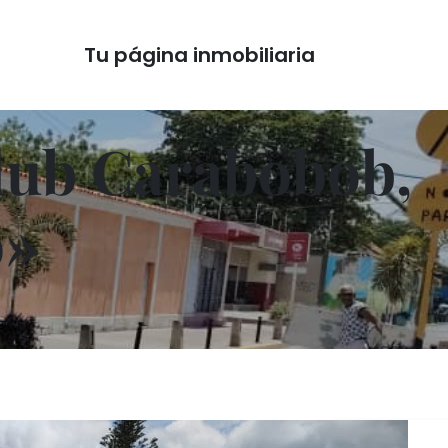
Tu página inmobiliaria
Club Carabobob,
o»