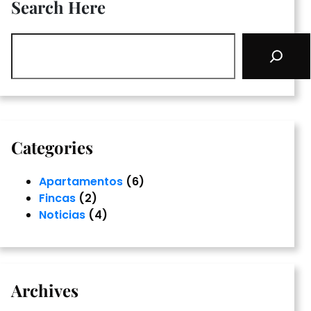
Search Here
S
e
a
r
c
h
Categories
Apartamentos
(6)
Fincas
(2)
Noticias
(4)
Archives