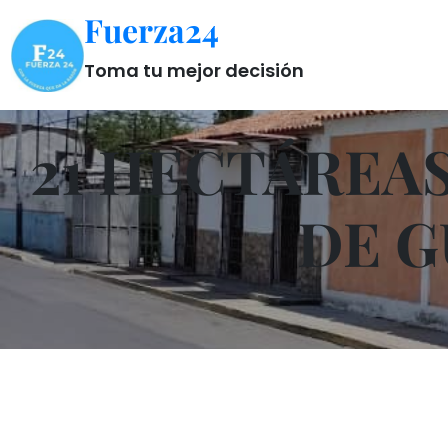
Saltar
Fuerza24
al
contenido
Toma tu mejor decisión
21 HECTÁREAS
DE G