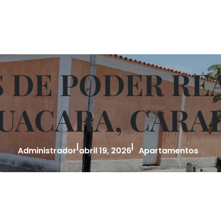
 DE PODER REA
UACARA, CAR
|
|
Administrador
abril 19, 2026
Apartamentos